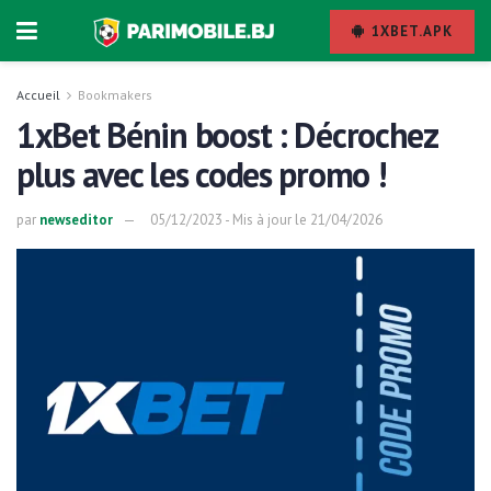
1XBET.APK
Accueil
Bookmakers
1xBet Bénin boost : Décrochez
plus avec les codes promo !
par
newseditor
05/12/2023 - Mis à jour le 21/04/2026