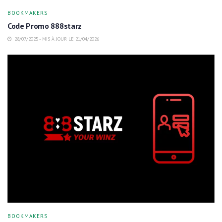
BOOKMAKERS
Code Promo 888starz
28/07/2025 - MIS À JOUR LE 21/04/2026
BOOKMAKERS