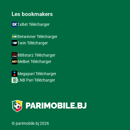
Les bookmakers
1xBet Télécharger
Betwinner Télécharger
1win Télécharger
888starz Télécharger
Melbet Télécharger
Megapari Télécharger
LNB Pari Télécharger
© parimobile.bj 2026