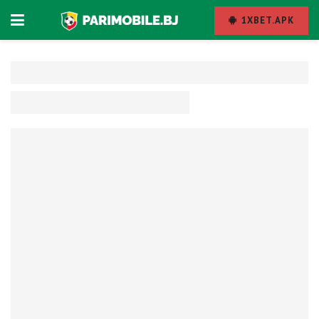
1XBET.APK