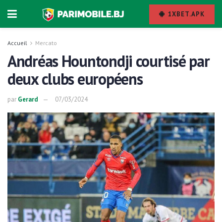
1XBET.APK
Accueil
Mercato
Andréas Hountondji courtisé par
deux clubs européens
par
Gerard
07/03/2024