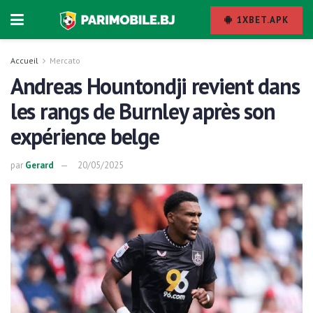
1XBET.APK
Accueil
Mercato
Andreas Hountondji revient dans
les rangs de Burnley après son
expérience belge
par
Gerard
20/05/2025