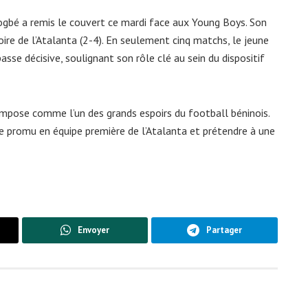
iogbé a remis le couvert ce mardi face aux Young Boys. Son
ire de l’Atalanta (2-4). En seulement cinq matchs, le jeune
passe décisive, soulignant son rôle clé au sein du dispositif
’impose comme l’un des grands espoirs du football béninois.
être promu en équipe première de l’Atalanta et prétendre à une
Envoyer
Partager