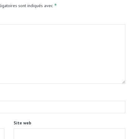
*
igatoires sont indiqués avec
Site web