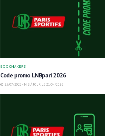
BOOKMAKERS
Code promo LNBpari 2026
25/07/2025 - MIS À JOUR LE 21/04/2026