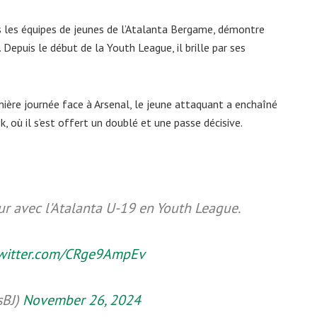
s les équipes de jeunes de l’Atalanta Bergame, démontre
Depuis le début de la Youth League, il brille par ses
ière journée face à Arsenal, le jeune attaquant a enchaîné
 où il s’est offert un doublé et une passe décisive.
r avec l'Atalanta U-19 en Youth League.
twitter.com/CRge9AmpEv
sBJ)
November 26, 2024