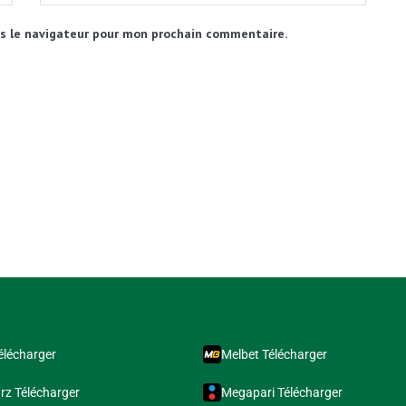
s le navigateur pour mon prochain commentaire.
élécharger
Melbet Télécharger
rz Télécharger
Megapari Télécharger