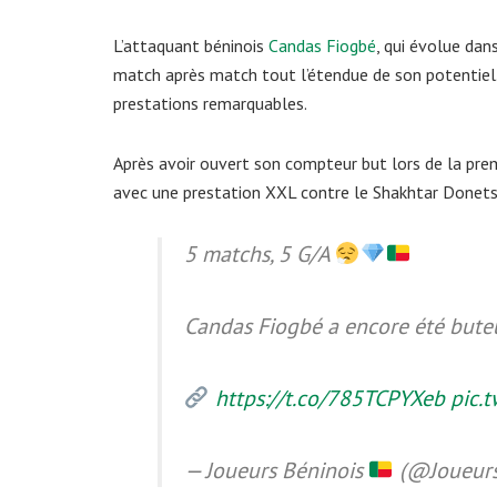
L’attaquant béninois
Candas Fiogbé
, qui évolue dan
match après match tout l’étendue de son potentiel. 
prestations remarquables.
Après avoir ouvert son compteur but lors de la prem
avec une prestation XXL contre le Shakhtar Donetsk,
5 matchs, 5 G/A
Candas Fiogbé a encore été buteu
https://t.co/785TCPYXeb
pic.
— Joueurs Béninois
(@Joueur