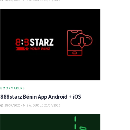
BOOKMAKERS
888starz Bénin App Android + iOS
28/07/2025 - MIS À JOUR LE 21/04/2026