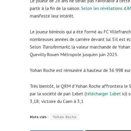
Le joueur de 26 ans ne serait pas favorable à cette
partir à la fin de la saison.
Selon les révélations d
‘A
manifesté leur intérêt.
Le joueur béninois qui a été formé au FC Villefranc
nombreuses années de carrière devant lui. S’il est éca
Selon
Transfermarkt
, la valeur marchande de Yohan 
Quevilly Rouen Métropole jusqu’en juin 2025.
Yohan Roche est rémunéré à hauteur de
36 998 eur
Très bientôt, le QRM d’Yohan Roche affrontera le 
par la société de pari 1xbet (
télécharger 1xbet
ici)
3,18; victoire du Caen à 3,1
Mots-clés :
Yohan Roche