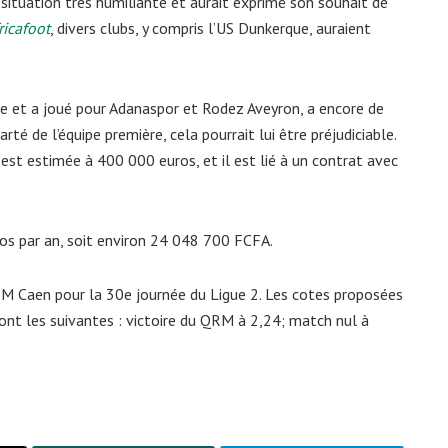
 situation très humiliante et aurait exprimé son souhait de
fricafoot
, divers clubs, y compris l’US Dunkerque, auraient
he et a joué pour Adanaspor et Rodez Aveyron, a encore de
rté de l’équipe première, cela pourrait lui être préjudiciable.
est estimée à 400 000 euros, et il est lié à un contrat avec
os par an, soit environ 24 048 700 FCFA.
SM Caen pour la 30e journée du Ligue 2. Les cotes proposées
 sont les suivantes : victoire du QRM à 2,24; match nul à