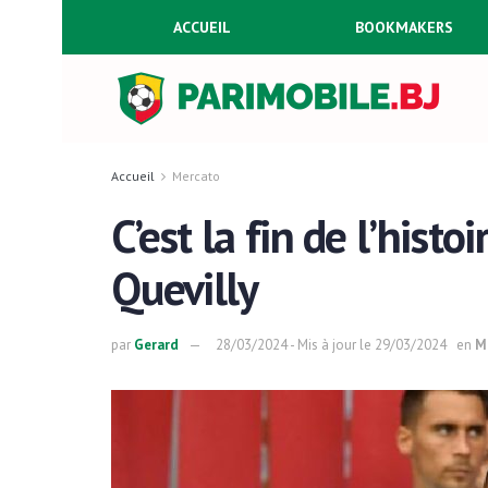
ACCUEIL
BOOKMAKERS
Accueil
Mercato
C’est la fin de l’hist
Quevilly
par
Gerard
28/03/2024 - Mis à jour le 29/03/2024
en
M