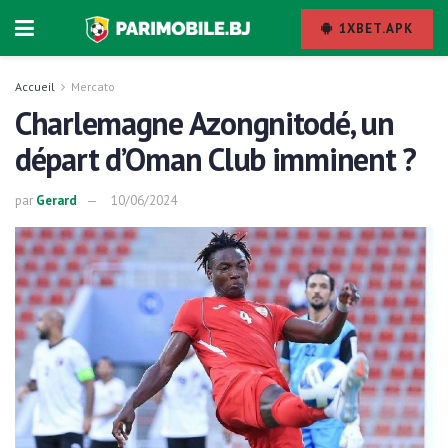
1XBET.APK
Accueil
Mercato
Charlemagne Azongnitodé, un
départ d’Oman Club imminent ?
par
Gerard
10/06/2024