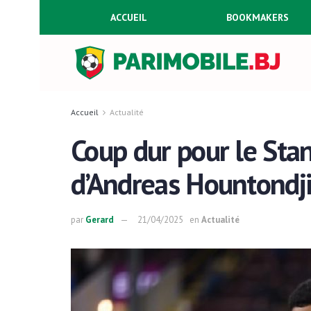
ACCUEIL
BOOKMAKERS
Accueil
Actualité
Coup dur pour le Sta
d’Andreas Hountondj
par
Gerard
21/04/2025
en
Actualité