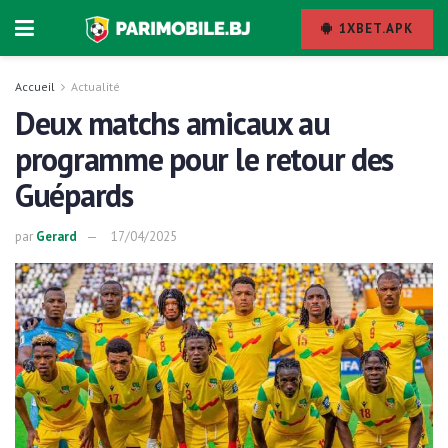
1XBET.APK
Accueil
Actualité
Deux matchs amicaux au
programme pour le retour des
Guépards
par
Gerard
17/04/2025