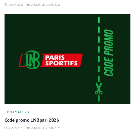
28/07/2025 - MIS À JOUR LE 21/04/2026
BOOKMAKERS
Code promo LNBpari 2026
25/07/2025 - MIS À JOUR LE 21/04/2026