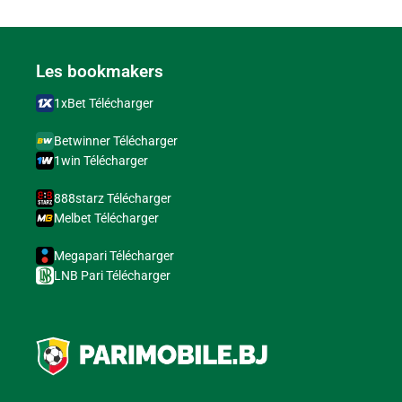
Les bookmakers
1xBet Télécharger
Betwinner Télécharger
1win Télécharger
888starz Télécharger
Melbet Télécharger
Megapari Télécharger
LNB Pari Télécharger