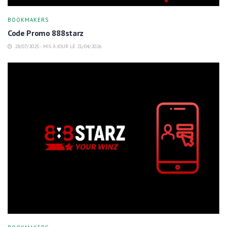
BOOKMAKERS
Code Promo 888starz
28/07/2025 - MIS À JOUR LE 21/04/2026