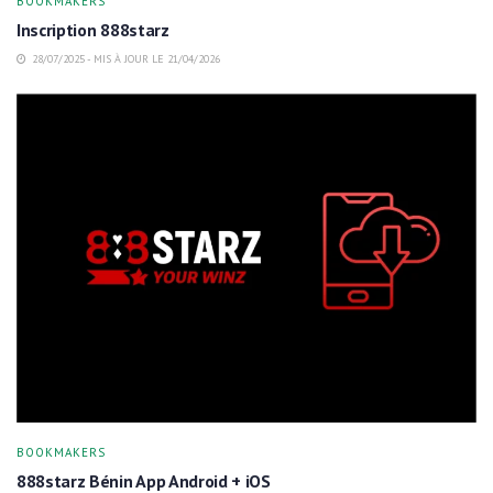
BOOKMAKERS
Inscription 888starz
28/07/2025 - MIS À JOUR LE 21/04/2026
BOOKMAKERS
888starz Bénin App Android + iOS