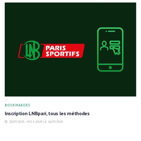
BOOKMAKERS
Inscription LNBpari, tous les méthodes
25/07/2025 - MIS À JOUR LE 26/07/2025