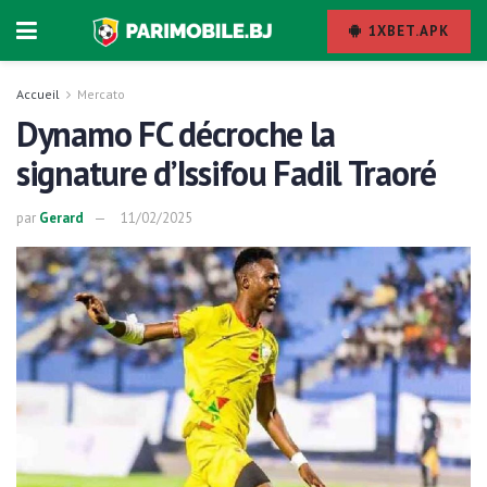
1XBET.APK
Accueil
Mercato
Dynamo FC décroche la
signature d’Issifou Fadil Traoré
par
Gerard
11/02/2025