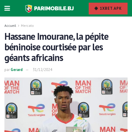
1XBET.APK
Accueil
Mercato
Hassane Imourane, la pépite
béninoise courtisée par les
géants africains
par
Gerard
31/12/2024