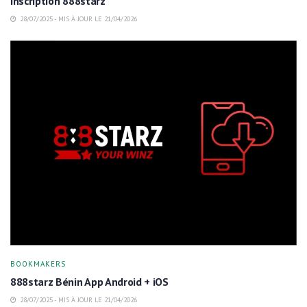
Inscription 888starz
28/07/2025 - MIS À JOUR LE 21/04/2026
BOOKMAKERS
888starz Bénin App Android + iOS
28/07/2025 - MIS À JOUR LE 21/04/2026