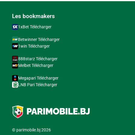
Les bookmakers
1xBet Télécharger
Betwinner Télécharger
1win Télécharger
888starz Télécharger
Melbet Télécharger
Megapari Télécharger
LNB Pari Télécharger
© parimobile.bj 2026