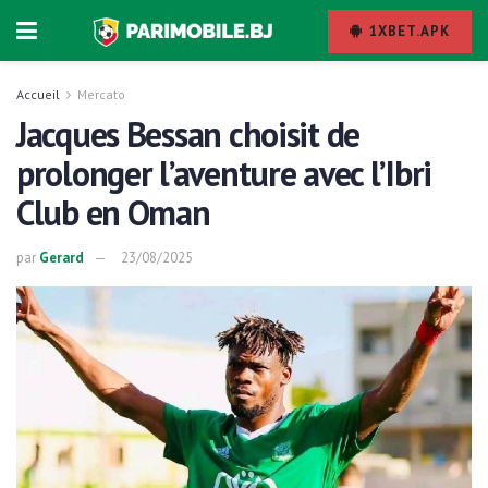
1XBET.APK
Accueil
Mercato
Jacques Bessan choisit de
prolonger l’aventure avec l’Ibri
Club en Oman
par
Gerard
23/08/2025