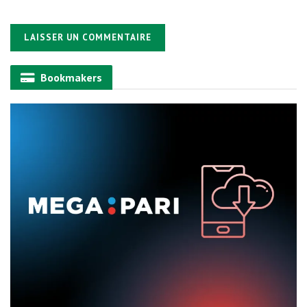
Alternative:
Bookmakers