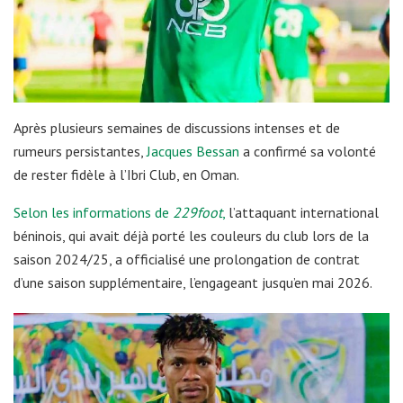
Après plusieurs semaines de discussions intenses et de
rumeurs persistantes,
Jacques Bessan
a confirmé sa volonté
de rester fidèle à l’Ibri Club, en Oman.
Selon les informations de
229foot
,
l’attaquant international
béninois, qui avait déjà porté les couleurs du club lors de la
saison 2024/25, a officialisé une prolongation de contrat
d’une saison supplémentaire, l’engageant jusqu’en mai 2026.