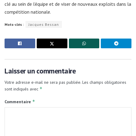
clé au sein de l’équipe et de viser de nouveaux exploits dans la
compétition nationale.
Mots-clés :
Jacques Bessan
Laisser un commentaire
Votre adresse e-mail ne sera pas publiée.
Les champs obligatoires
*
sont indiqués avec
*
Commentaire