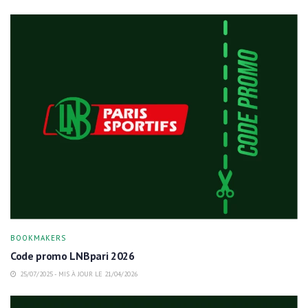
BOOKMAKERS
Code promo LNBpari 2026
25/07/2025 - MIS À JOUR LE 21/04/2026