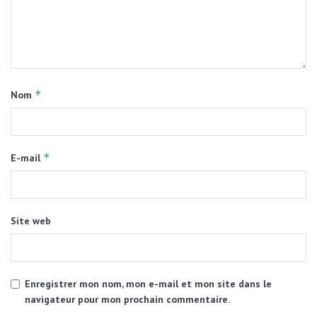
*
Nom
*
E-mail
Site web
Enregistrer mon nom, mon e-mail et mon site dans le
navigateur pour mon prochain commentaire.