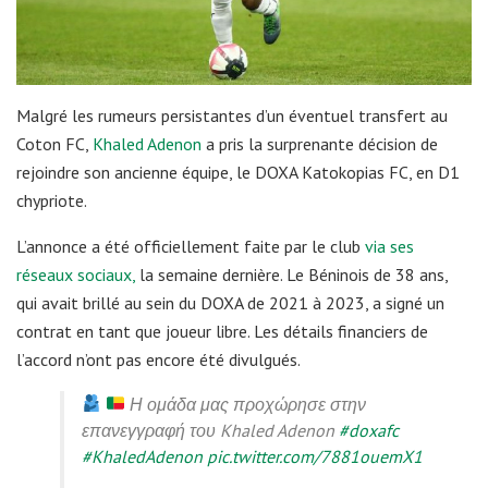
Malgré les rumeurs persistantes d’un éventuel transfert au
Coton FC,
Khaled Adenon
a pris la surprenante décision de
rejoindre son ancienne équipe, le DOXA Katokopias FC, en D1
chypriote.
L’annonce a été officiellement faite par le club
via ses
réseaux sociaux,
la semaine dernière. Le Béninois de 38 ans,
qui avait brillé au sein du DOXA de 2021 à 2023, a signé un
contrat en tant que joueur libre. Les détails financiers de
l’accord n’ont pas encore été divulgués.
Η ομάδα μας προχώρησε στην
επανεγγραφή του Khaled Adenon
#doxafc
#KhaledAdenon
pic.twitter.com/7881ouemX1