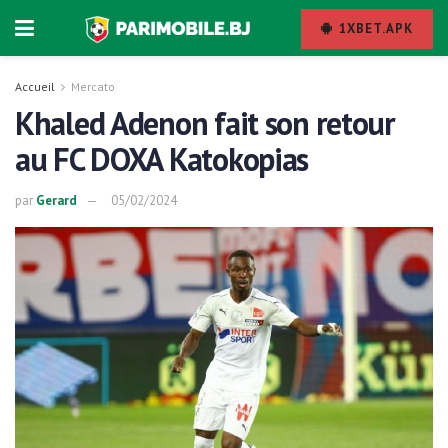
1XBET.APK
Accueil
Mercato
Khaled Adenon fait son retour
au FC DOXA Katokopias
par
Gerard
05/02/2024