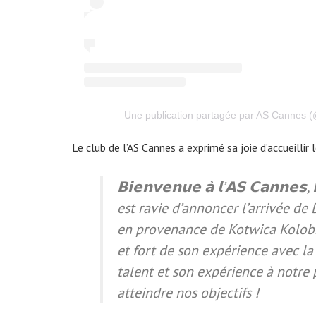
Une publication partagée par AS Cannes (
Le club de l’AS Cannes a exprimé sa joie d’accueillir
𝗕𝗶𝗲𝗻𝘃𝗲𝗻𝘂𝗲 𝗮̀ 𝗹’𝗔𝗦 𝗖𝗮𝗻𝗻𝗲𝘀,
est ravie d’annoncer l’arrivée d
en provenance de Kotwica Kolobr
et fort de son expérience avec la
talent et son expérience à notre p
atteindre nos objectifs !