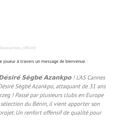
@ascannes_officiel)
 le joueur à travers un message de bienvenue :
 𝗗𝗲́𝘀𝗶𝗿𝗲́ 𝗦𝗲̀𝗴𝗯𝗲́ 𝗔𝘇𝗮𝗻𝗸𝗽𝗼 ! L’AS Cannes
e Désiré Sègbé Azankpo, attaquant de 31 ans
zeg ! Passé par plusieurs clubs en Europe
 sélection du Bénin, il vient apporter son
rojet. Un renfort offensif de qualité pour