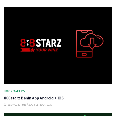
BOOKMAKERS
888starz Bénin App Android + iOS
28/07/2025 - MIS À JOUR LE 21/04/2026