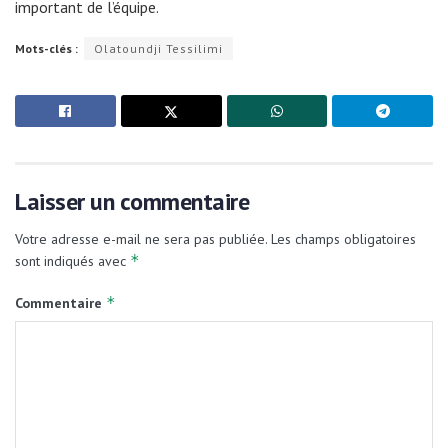
important de l’équipe.
Mots-clés :
Olatoundji Tessilimi
Laisser un commentaire
Votre adresse e-mail ne sera pas publiée.
Les champs obligatoires
*
sont indiqués avec
*
Commentaire