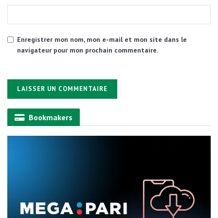
Enregistrer mon nom, mon e-mail et mon site dans le
navigateur pour mon prochain commentaire.
Alternative:
Bookmakers