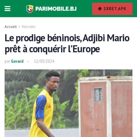
1XBET.APK
Accueil
Mercato
Le prodige béninois, Adjibi Mario
prêt à conquérir l’Europe
par
Gerard
11/03/2024