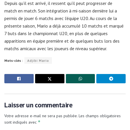
Depuis qu’il est arrivé, il ressent qu’il peut progresser de
match en match. Son intégration à mi-saison dernière lui a
permis de jouer 6 matchs avec l’équipe U20. Au cours de la
présente saison, Mario a déjà accumulé 10 matchs et marqué
7 buts dans le championnat U20, en plus de quelques
apparitions en équipe première et de quelques buts lors des
matchs amicaux avec les joueurs de niveau supérieur.
Mots-clés :
Adjibi Mario
Laisser un commentaire
Votre adresse e-mail ne sera pas publiée.
Les champs obligatoires
*
sont indiqués avec