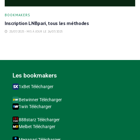
BOOKMAKERS
Inscription LNBpari, tous les méthodes
25/07/2025 - MIS À JOUR LE 26/07/2025
Les bookmakers
1xBet Télécharger
Betwinner Télécharger
1win Télécharger
888starz Télécharger
Melbet Télécharger
Megapari Télécharger