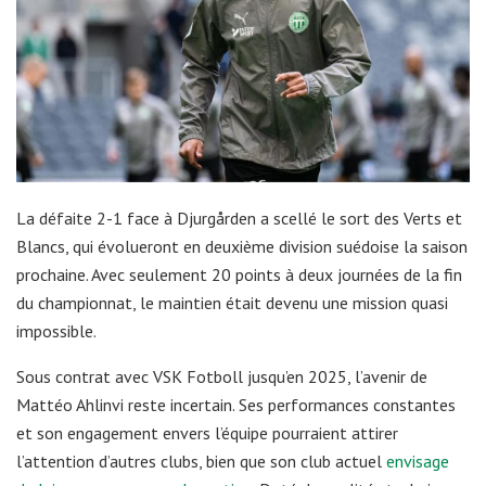
La défaite 2-1 face à Djurgården a scellé le sort des Verts et
Blancs, qui évolueront en deuxième division suédoise la saison
prochaine. Avec seulement 20 points à deux journées de la fin
du championnat, le maintien était devenu une mission quasi
impossible.
Sous contrat avec VSK Fotboll jusqu’en 2025, l’avenir de
Mattéo Ahlinvi reste incertain. Ses performances constantes
et son engagement envers l’équipe pourraient attirer
l’attention d’autres clubs, bien que son club actuel
envisage