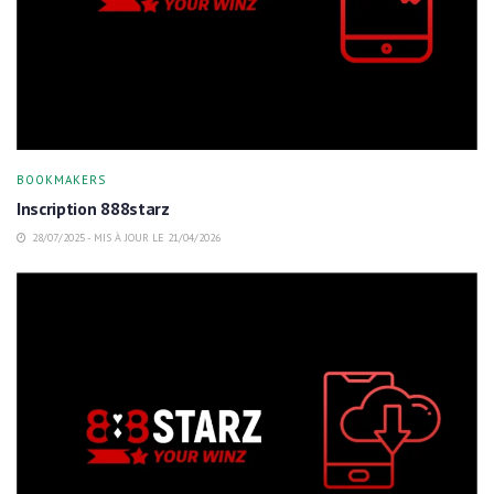
BOOKMAKERS
Inscription 888starz
28/07/2025 - MIS À JOUR LE 21/04/2026