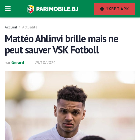
1XBET.APK
Accueil
Actualité
Mattéo Ahlinvi brille mais ne
peut sauver VSK Fotboll
par
Gerard
29/10/2024