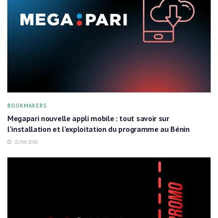
BOOKMAKERS
Megapari nouvelle appli mobile : tout savoir sur
l’installation et l’exploitation du programme au Bénin
21/04/2026