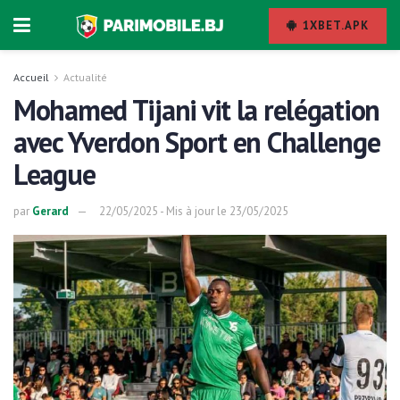
1XBET.APK
Accueil
Actualité
Mohamed Tijani vit la relégation
avec Yverdon Sport en Challenge
League
par
Gerard
22/05/2025 - Mis à jour le 23/05/2025