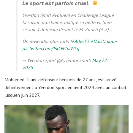
𝙇𝙚 𝙨𝙥𝙤𝙧𝙩 𝙚𝙨𝙩 𝙥𝙖𝙧𝙛𝙤𝙞𝙨 𝙘𝙧𝙪𝙚𝙡…
Yverdon Sport évoluera en Challenge League
la saison prochaine, malgré sa belle victoire
ce soir à domicile devant le FC Zürich (3-2)…
On reviendra plus forts !
#AllezYS
#UnisUnique
pic.twitter.com/PkkN4jaW5q
— Yverdon Sport (@yverdonsport)
May 22,
2025
Mohamed Tijani, défenseur béninois de 27 ans, est arrivé
définitivement à Yverdon Sport en avril 2024 avec un contrat
jusqu’en juin 2027.