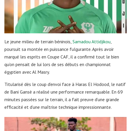
Le jeune milieu de terrain béninois,
Samadou Attidjikou
,
poursuit sa montée en puissance fulgurante. Après avoir
marqué les esprits en Coupe CAF, il a confirmé tout le bien
qu’on pensait de lui lors de ses débuts en championnat
égyptien avec Al Masry.
Titularisé dès le coup d’envoi face à Haras El Hodood, le natif
de Bani Gansè a réalisé une performance remarquable. En 69
minutes passées sur le terrain, il a fait preuve d’une grande
efficacité et d’une maîtrise technique impressionnante.