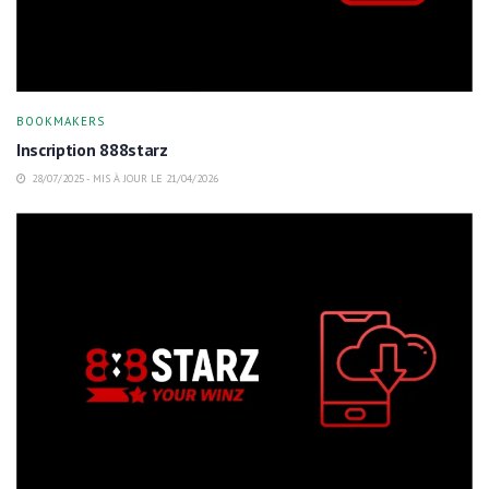
BOOKMAKERS
Inscription 888starz
28/07/2025 - MIS À JOUR LE 21/04/2026