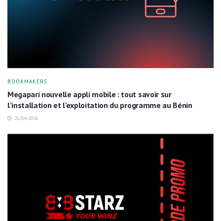
BOOKMAKERS
Megapari nouvelle appli mobile : tout savoir sur
l’installation et l’exploitation du programme au Bénin
21/04/2026