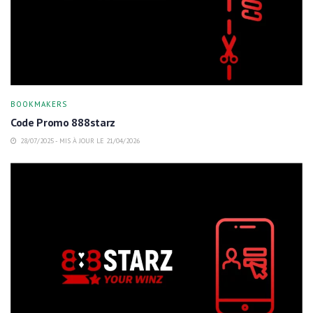
BOOKMAKERS
Code Promo 888starz
28/07/2025 - MIS À JOUR LE 21/04/2026