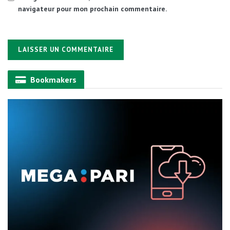
navigateur pour mon prochain commentaire.
Alternative:
Bookmakers