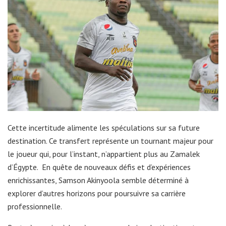
Cette incertitude alimente les spéculations sur sa future
destination. Ce transfert représente un tournant majeur pour
le joueur qui, pour l’instant, n’appartient plus au Zamalek
d’Égypte. En quête de nouveaux défis et d’expériences
enrichissantes, Samson Akinyoola semble déterminé à
explorer d’autres horizons pour poursuivre sa carrière
professionnelle.