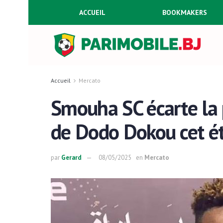
ACCUEIL
BOOKMAKERS
Accueil
Mercato
Smouha SC écarte la p
de Dodo Dokou cet é
par
Gerard
08/05/2025
en
Mercato