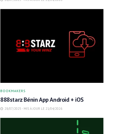
BOOKMAKERS
888starz Bénin App Android + iOS
28/07/2025 - MIS À JOUR LE 21/04/2026