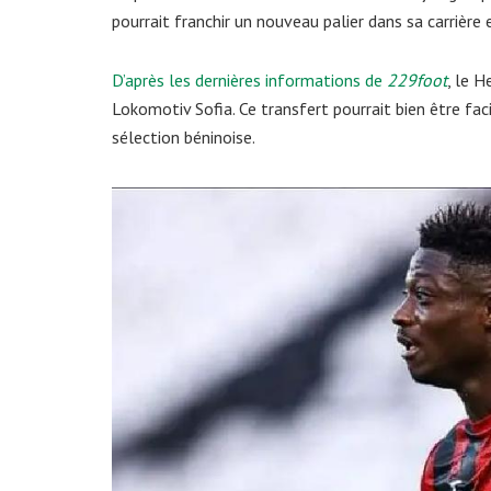
pourrait franchir un nouveau palier dans sa carrière
D’après les dernières informations de
229foot
, le H
Lokomotiv Sofia. Ce transfert pourrait bien être faci
sélection béninoise.