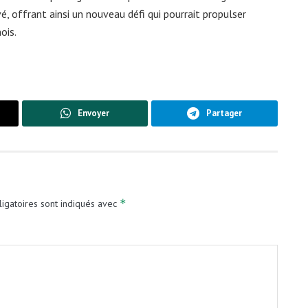
é, offrant ainsi un nouveau défi qui pourrait propulser
ois.
Envoyer
Partager
*
igatoires sont indiqués avec