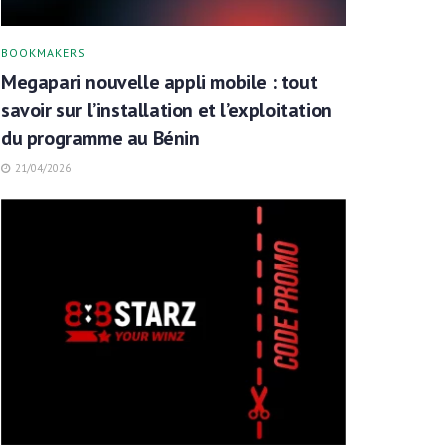
BOOKMAKERS
Megapari nouvelle appli mobile : tout
savoir sur l’installation et l’exploitation
du programme au Bénin
21/04/2026