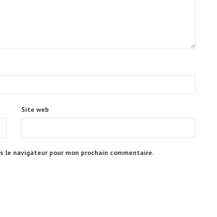
Site web
s le navigateur pour mon prochain commentaire.