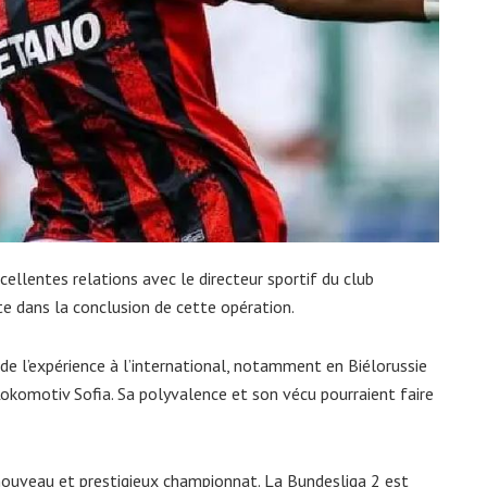
cellentes relations avec le directeur sportif du club
nte dans la conclusion de cette opération.
 de l’expérience à l’international, notamment en Biélorussie
Lokomotiv Sofia. Sa polyvalence et son vécu pourraient faire
n nouveau et prestigieux championnat. La Bundesliga 2 est