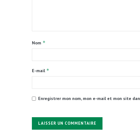
*
Nom
*
E-mail
Enregistrer mon nom, mon e-mail et mon site dan
Alternative: