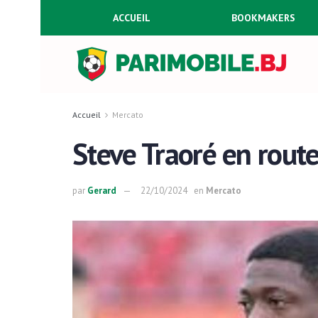
ACCUEIL
BOOKMAKERS
Accueil
Mercato
Steve Traoré en route
par
Gerard
22/10/2024
en
Mercato