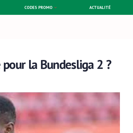
CODES PROMO
ACTUALITÉ
 pour la Bundesliga 2 ?