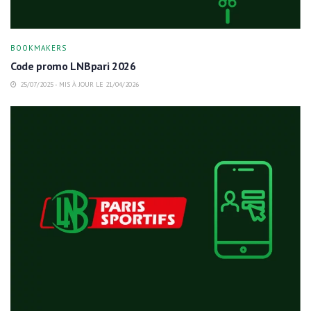
BOOKMAKERS
Code promo LNBpari 2026
25/07/2025 - MIS À JOUR LE 21/04/2026