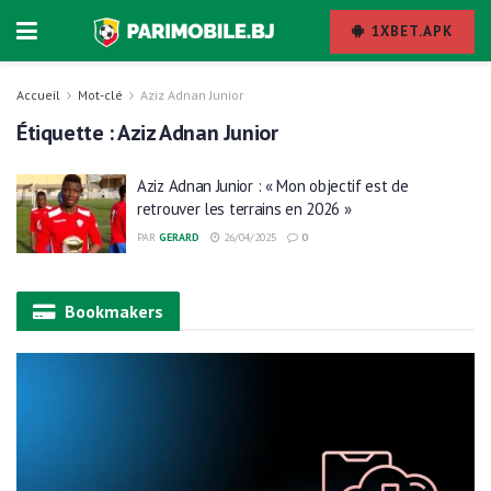
1XBET.APK
Accueil
Mot-clé
Aziz Adnan Junior
Étiquette :
Aziz Adnan Junior
Aziz Adnan Junior : « Mon objectif est de
retrouver les terrains en 2026 »
PAR
GERARD
26/04/2025
0
Bookmakers