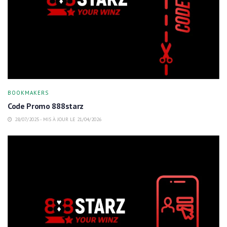
BOOKMAKERS
Code Promo 888starz
28/07/2025 - MIS À JOUR LE 21/04/2026