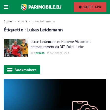
1XBET.APK
Accueil
Mot-clé
Lukas Leidemann
Étiquette :
Lukas Leidemann
Lucas Leidemann et Hanovre 96 sortent
prématurément du DFB Pokal Junior
PAR
GERARD
06/10/2025
0
Bookmakers