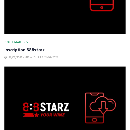
BOOKMAKERS
Inscription 888starz
28/07/2025 - MIS À JOUR LE 21/04/2026