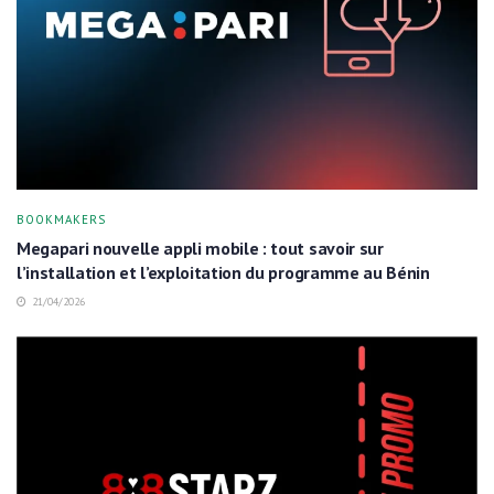
BOOKMAKERS
Megapari nouvelle appli mobile : tout savoir sur
l’installation et l’exploitation du programme au Bénin
21/04/2026