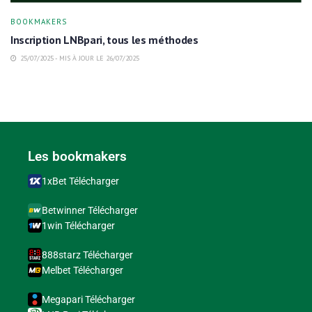
BOOKMAKERS
Inscription LNBpari, tous les méthodes
25/07/2025 - MIS À JOUR LE 26/07/2025
Les bookmakers
1xBet Télécharger
Betwinner Télécharger
1win Télécharger
888starz Télécharger
Melbet Télécharger
Megapari Télécharger