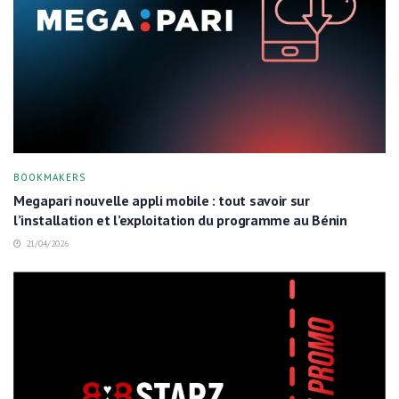
BOOKMAKERS
Megapari nouvelle appli mobile : tout savoir sur
l’installation et l’exploitation du programme au Bénin
21/04/2026