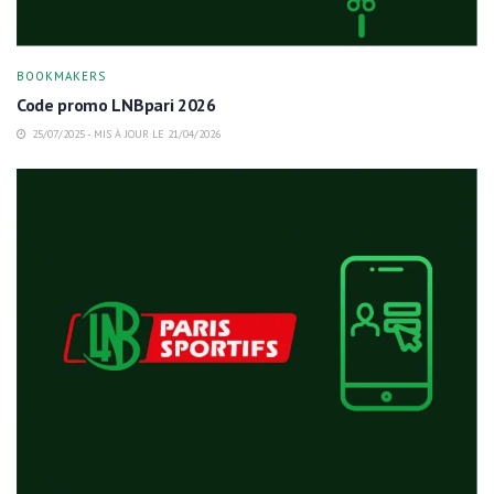
BOOKMAKERS
Code promo LNBpari 2026
25/07/2025 - MIS À JOUR LE 21/04/2026