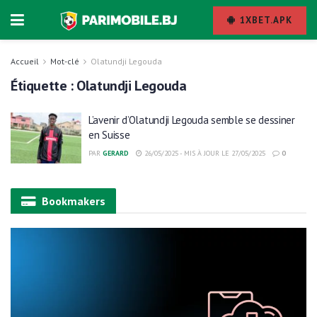
1XBET.APK
Accueil
Mot-clé
Olatundji Legouda
Étiquette :
Olatundji Legouda
L’avenir d’Olatundji Legouda semble se dessiner
en Suisse
PAR
GERARD
26/05/2025 - MIS À JOUR LE 27/05/2025
0
Bookmakers