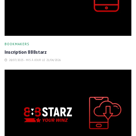
BOOKMAKERS
Inscription 888starz
28/07/2025 - MIS À JOUR LE 21/04/2026