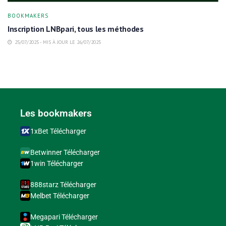
BOOKMAKERS
Inscription LNBpari, tous les méthodes
25/07/2025 - MIS À JOUR LE 26/07/2025
Les bookmakers
1xBet Télécharger
Betwinner Télécharger
1win Télécharger
888starz Télécharger
Melbet Télécharger
Megapari Télécharger