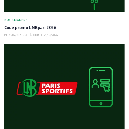
BOOKMAKERS
Code promo LNBpari 2026
25/07/2025 - MIS À JOUR LE 21/04/2026