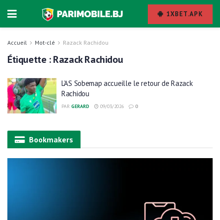
1XBET.APK
Accueil
Mot-clé
Razack Rachidou
Étiquette :
Razack Rachidou
L’AS Sobemap accueille le retour de Razack
Rachidou
PAR
GERARD
09/03/2026
0
Bookmakers