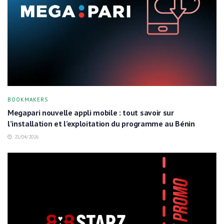
BOOKMAKERS
Megapari nouvelle appli mobile : tout savoir sur
l’installation et l’exploitation du programme au Bénin
21/04/2026