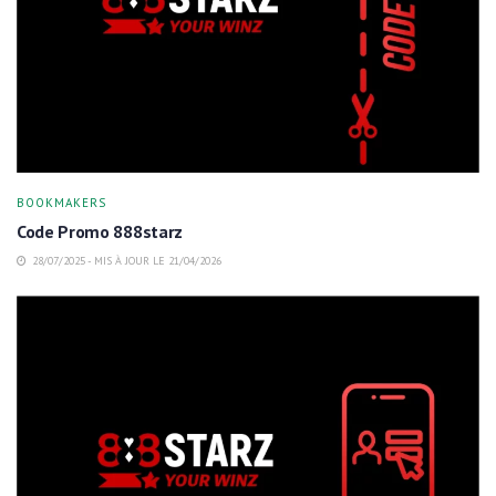
BOOKMAKERS
Code Promo 888starz
28/07/2025 - MIS À JOUR LE 21/04/2026