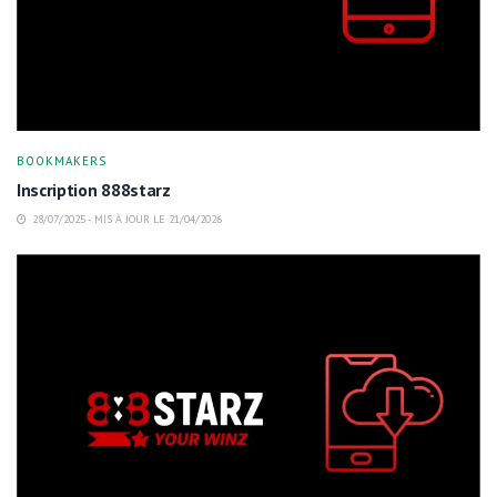
BOOKMAKERS
Inscription 888starz
28/07/2025 - MIS À JOUR LE 21/04/2026