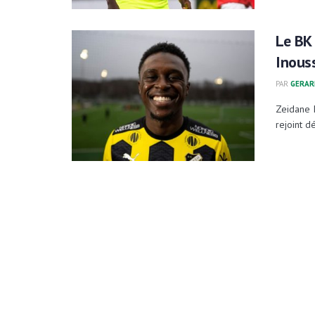
Le BK 
Inous
PAR
GERAR
Zeidane I
rejoint d