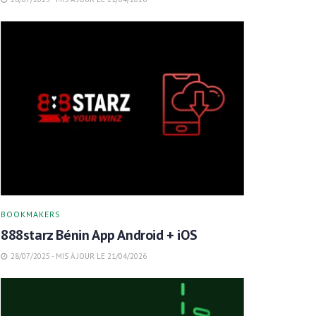
BOOKMAKERS
888starz Bénin App Android + iOS
28/07/2025 - MIS À JOUR LE 21/04/2026