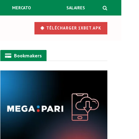
MERCATO
SALAIRES
TÉLÉCHARGER 1XBET.APK
Bookmakers