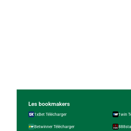
Les bookmakers
1xBet Télécharger
1win T
Betwinner Télécharger
888sta