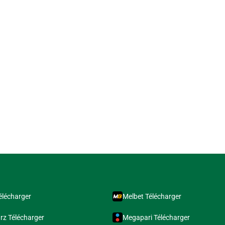
élécharger
Melbet Télécharger
rz Télécharger
Megapari Télécharger