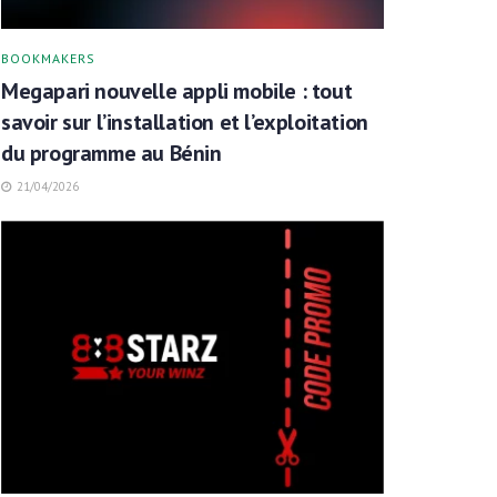
BOOKMAKERS
Megapari nouvelle appli mobile : tout
savoir sur l’installation et l’exploitation
du programme au Bénin
21/04/2026