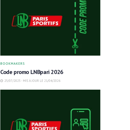
BOOKMAKERS
Code promo LNBpari 2026
25/07/2025 - MIS À JOUR LE 21/04/2026