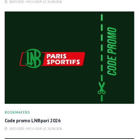
28/07/2025 - MIS À JOUR LE 21/04/2026
BOOKMAKERS
Code promo LNBpari 2026
25/07/2025 - MIS À JOUR LE 21/04/2026