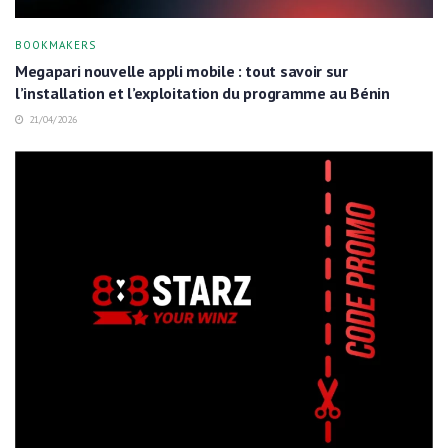
BOOKMAKERS
Megapari nouvelle appli mobile : tout savoir sur
l’installation et l’exploitation du programme au Bénin
21/04/2026