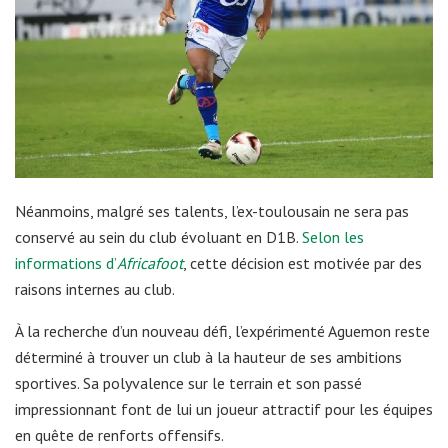
Néanmoins, malgré ses talents, l’ex-toulousain ne sera pas
conservé au sein du club évoluant en D1B.
Selon les
informations d’
Africafoot
, cette décision est motivée par des
raisons internes au club.
À la recherche d’un nouveau défi, l’expérimenté Aguemon reste
déterminé à trouver un club à la hauteur de ses ambitions
sportives. Sa polyvalence sur le terrain et son passé
impressionnant font de lui un joueur attractif pour les équipes
en quête de renforts offensifs.