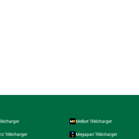
élécharger
Melbet Télécharger
rz Télécharger
Megapari Télécharger