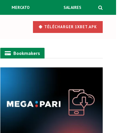
MERCATO
SALAIRES
TÉLÉCHARGER 1XBET.APK
Bookmakers