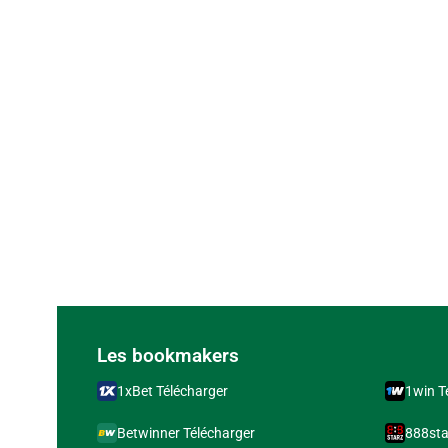
Les bookmakers
1xBet Télécharger
1win T
Betwinner Télécharger
888sta